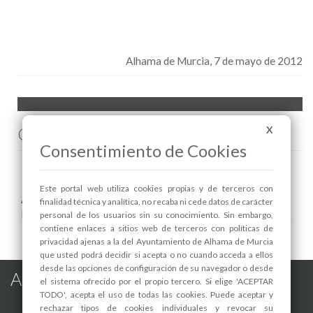
Alhama de Murcia, 7 de mayo de 2012
Comenta esta noticia en Facebook
X
Consentimiento de Cookies
Este portal web utiliza cookies propias y de terceros con
Areas relacionadas:
finalidad técnica y analítica, no recaba ni cede datos de carácter
Recursos Humanos
personal de los usuarios sin su conocimiento. Sin embargo,
contiene enlaces a sitios web de terceros con políticas de
privacidad ajenas a la del Ayuntamiento de Alhama de Murcia
que usted podrá decidir si acepta o no cuando acceda a ellos
desde las opciones de configuración de su navegador o desde
Alhama de Murcia en las Redes
el sistema ofrecido por el propio tercero. Si elige 'ACEPTAR
TODO', acepta el uso de todas las cookies. Puede aceptar y
rechazar tipos de cookies individuales y revocar su