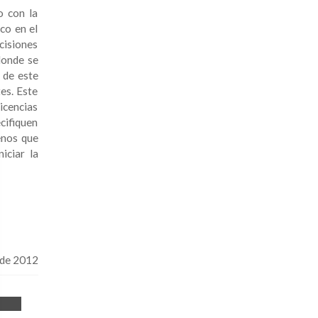
o con la
co en el
cisiones
donde se
 de este
es. Este
icencias
ecifiquen
enos que
iciar la
 de 2012