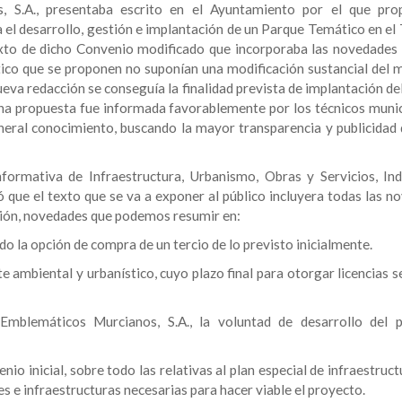
 S.A., presentaba escrito en el Ayuntamiento por el que pro
 el desarrollo, gestión e implantación de un Parque Temático en el
to de dicho Convenio modificado que incorporaba las novedades 
ico que se proponen no suponían una modificación sustancial del m
ueva redacción se conseguía la finalidad prevista de implantación d
ha propuesta fue informada favorablemente por los técnicos munic
neral conocimiento, buscando la mayor transparencia y publicidad 
formativa de Infraestructura, Urbanismo, Obras y Servicios, Ind
que el texto que se va a exponer al público incluyera todas las n
ación, novedades que podemos resumir en:
do la opción de compra de un tercio de lo previsto inicialmente.
 ambiental y urbanístico, cuyo plazo final para otorgar licencias s
Emblemáticos Murcianos, S.A., la voluntad de desarrollo del 
io inicial, sobre todo las relativas al plan especial de infraestruct
es e infraestructuras necesarias para hacer viable el proyecto.