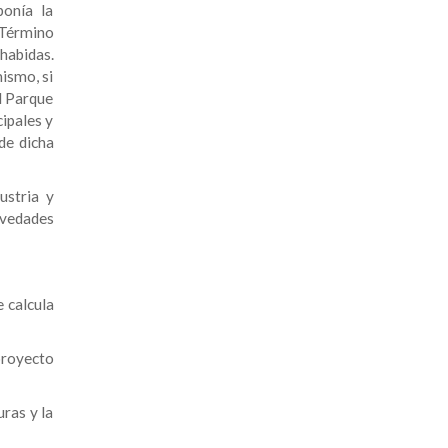
ponía la
 Término
habidas.
ismo, si
el Parque
ipales y
de dicha
ustria y
ovedades
e calcula
proyecto
uras y la