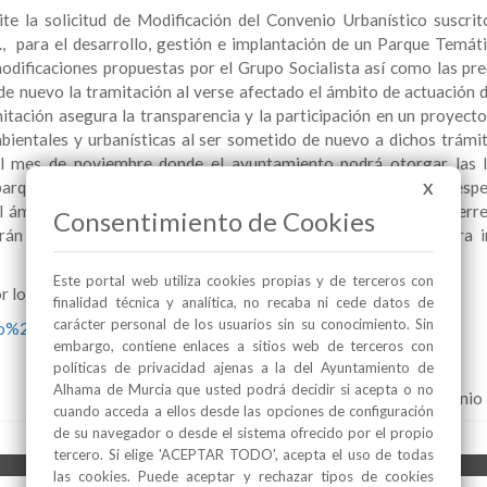
te la solicitud de Modificación del Convenio Urbanístico suscrit
, para el desarrollo, gestión e implantación de un Parque Temáti
dificaciones propuestas por el Grupo Socialista así como las pre
 de nuevo la tramitación al verse afectado el ámbito de actuación 
tación asegura la transparencia y la participación en un proyecto
bientales y urbanísticas al ser sometido de nuevo a dichos trámit
l mes de noviembre donde el ayuntamiento podrá otorgar las l
e parque temático, siempre que cumpla con las exigencias que se esp
X
l ámbito final de este proyecto con las nuevas inclusiones de terr
Consentimiento de Cookies
rán presentadas a este ayuntamiento en el mes de junio para in
Este portal web utiliza cookies propias y de terceros con
 lo que se puede consultar en la dirección:
finalidad técnica y analítica, no recaba ni cede datos de
carácter personal de los usuarios sin su conocimiento. Sin
nio%20paramount.pdf
embargo, contiene enlaces a sitios web de terceros con
políticas de privacidad ajenas a la del Ayuntamiento de
Alhama de Murcia que usted podrá decidir si acepta o no
Alhama de Murcia, 1 de junio
cuando acceda a ellos desde las opciones de configuración
de su navegador o desde el sistema ofrecido por el propio
tercero. Si elige 'ACEPTAR TODO', acepta el uso de todas
las cookies. Puede aceptar y rechazar tipos de cookies