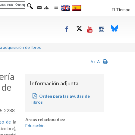
El Tiempo
 adquisición de libros
A+
A-
ería
Información adjunta
 de
Orden para las ayudas de
libros
2288
Areas relacionadas:
leo de
la
Educación
iembre),