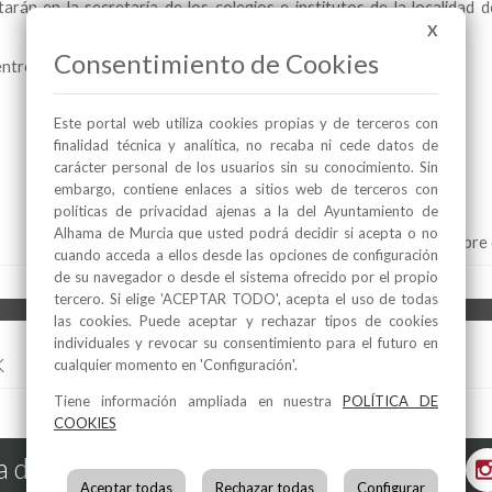
rán en la secretaría de los colegios e institutos de la localidad d
X
Consentimiento de Cookies
entros educativos donde están matriculados sus hijos.
Este portal web utiliza cookies propias y de terceros con
finalidad técnica y analítica, no recaba ni cede datos de
carácter personal de los usuarios sin su conocimiento. Sin
embargo, contiene enlaces a sitios web de terceros con
políticas de privacidad ajenas a la del Ayuntamiento de
Alhama de Murcia que usted podrá decidir si acepta o no
Alhama de Murcia
, 20 de septiembre
cuando acceda a ellos desde las opciones de configuración
de su navegador o desde el sistema ofrecido por el propio
tercero. Si elige 'ACEPTAR TODO', acepta el uso de todas
las cookies. Puede aceptar y rechazar tipos de cookies
individuales y revocar su consentimiento para el futuro en
k
cualquier momento en 'Configuración'.
Tiene información ampliada en nuestra
POLÍTICA DE
COOKIES
 de Murcia en las Redes
Aceptar todas
Rechazar todas
Configurar