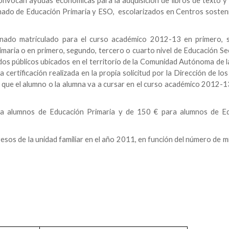
onvocan ayudas económicas para la adquisición de libros de texto y 
mnado de Educación Primaria y ESO, escolarizados en Centros sosten
lumnado matriculado para el curso académico 2012-13 en primero, 
rimaria o en primero, segundo, tercero o cuarto nivel de Educación S
s públicos ubicados en el territorio de
la Comunidad Autónoma
de l
 certificación realizada en la propia solicitud por la Dirección de lo
que el alumno o la alumna va a cursar en el curso académico 2012-1
ra alumnos de Educación Primaria y de 150 € para alumnos de E
esos de la unidad familiar en el año 2011, en función del número de 