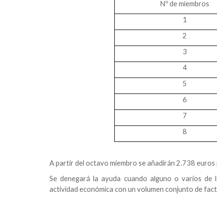
Nº de miembros
1
2
3
4
5
6
7
8
A partir del octavo miembro se añadirán 2.738 euro
Se denegará la ayuda cuando alguno o varios de lo
actividad económica con un volumen conjunto de fact