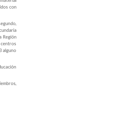
material
idos con
segundo,
ecundaria
a Región
s centros
3 alguno
ducación
miembros,