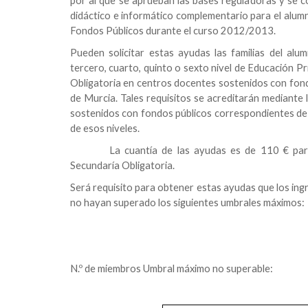
por al que se aprueban las bases reguladoras y se c
didáctico e informático complementario para el alu
Fondos Públicos durante el curso 2012/2013.
Pueden solicitar estas ayudas las familias del a
tercero, cuarto, quinto o sexto nivel de Educación P
Obligatoria en centros docentes sostenidos con fondo
de Murcia. Tales requisitos se acreditarán mediante la
sostenidos con fondos públicos correspondientes de 
de esos niveles.
La cuantía de las ayudas es de 110 € pa
Secundaría Obligatoria.
Será requisito para obtener estas ayudas que los ingr
no hayan superado los siguientes umbrales máximos:
N.º de miembros Umbral máximo no superable: