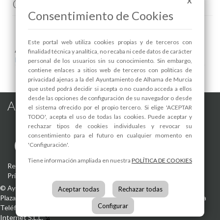
Comenta esta noticia en Facebook
X
Consentimiento de Cookies
Este portal web utiliza cookies propias y de terceros con
Areas relacionadas:
finalidad técnica y analítica, no recaba ni cede datos de carácter
Industria
personal de los usuarios sin su conocimiento. Sin embargo,
contiene enlaces a sitios web de terceros con políticas de
privacidad ajenas a la del Ayuntamiento de Alhama de Murcia
que usted podrá decidir si acepta o no cuando acceda a ellos
desde las opciones de configuración de su navegador o desde
Alhama de Murcia en las Redes
el sistema ofrecido por el propio tercero. Si elige 'ACEPTAR
TODO', acepta el uso de todas las cookies. Puede aceptar y
rechazar tipos de cookies individuales y revocar su
consentimiento para el futuro en cualquier momento en
'Configuración'.
Tiene información ampliada en nuestra
POLÍTICA DE COOKIES
Registro de actividades de tratamiento
-
Aviso Legal
-
Política de
Privacidad
-
Política de Cookies
©
Ayuntamiento de Alhama de Murcia
Aceptar todas
Rechazar todas
Plaza de la Constitución, 1
30840
Alhama de Murcia
(Murcia)
España
Configurar
Teléfono:
968 630 000
info@alhamademurcia.es
Desarrolla:
Avatar
Internet S.L.L.