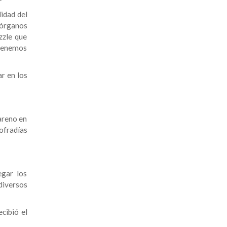
idad del
 órganos
zzle que
tenemos
ar en los
zareno en
Cofradías
egar los
diversos
cibió el