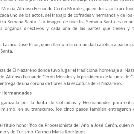
e Murcia, Alfonso Fernando Cerón Morales, quien destacó la profund
cada uno de los actos, del trabajo de cofrades y hermanos y de los
stra Semana Santa. “La imagen de nuestra Semana Santa es un pu
s órganos directivos y cada una de las partes que tienen y 
 Lázaro, José Prior, quien llamó a la comunidad católica a particip
 Santa.
plaza de El Nazareno donde tuvo lugar el tradicional homenaje al Na
lde, Alfonso Fernando Cerón Morales y la presidenta de la junta de 
entrega de una corona de flores a la escultura de El Nazareno.
 y Hermandades
ganizada por la Junta de Cofradías y Hermandades para entr
imismo, en su transcurso, los cinco pasos también entregaron 
 título honorífico de Procesionista del Año a José Cerón, quien re
monio y de Turismo, Carmen María Rodríguez.