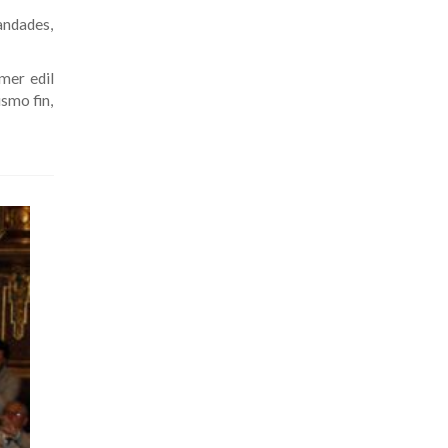
andades,
mer edil
ismo fin,