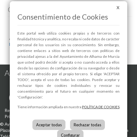
Comenta esta noticia en Facebook
X
Consentimiento de Cookies
Este portal web utiliza cookies propias y de terceros con
Areas relacionadas:
finalidad técnica y analítica, no recaba ni cede datos de carácter
Educación
personal de los usuarios sin su conocimiento. Sin embargo,
contiene enlaces a sitios web de terceros con políticas de
privacidad ajenas a la del Ayuntamiento de Alhama de Murcia
que usted podrá decidir si acepta o no cuando acceda a ellos
desde las opciones de configuración de su navegador o desde
Alhama de Murcia en las Redes
el sistema ofrecido por el propio tercero. Si elige 'ACEPTAR
TODO', acepta el uso de todas las cookies. Puede aceptar y
rechazar tipos de cookies individuales y revocar su
consentimiento para el futuro en cualquier momento en
'Configuración'.
Tiene información ampliada en nuestra
POLÍTICA DE COOKIES
Registro de actividades de tratamiento
-
Aviso Legal
-
Política de
Privacidad
-
Política de Cookies
©
Ayuntamiento de Alhama de Murcia
Aceptar todas
Rechazar todas
Plaza de la Constitución, 1
30840
Alhama de Murcia
(Murcia)
España
Configurar
Teléfono:
968 630 000
info@alhamademurcia.es
Desarrolla:
Avatar