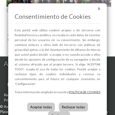
Comenta esta noticia en Facebook
X
Consentimiento de Cookies
Este portal web utiliza cookies propias y de terceros con
Areas relacionadas:
finalidad técnica y analítica, no recaba ni cede datos de carácter
Mayores
personal de los usuarios sin su conocimiento. Sin embargo,
contiene enlaces a sitios web de terceros con políticas de
privacidad ajenas a la del Ayuntamiento de Alhama de Murcia
que usted podrá decidir si acepta o no cuando acceda a ellos
desde las opciones de configuración de su navegador o desde
Alhama de Murcia en las Redes
el sistema ofrecido por el propio tercero. Si elige 'ACEPTAR
TODO', acepta el uso de todas las cookies. Puede aceptar y
rechazar tipos de cookies individuales y revocar su
consentimiento para el futuro en cualquier momento en
'Configuración'.
Tiene información ampliada en nuestra
POLÍTICA DE COOKIES
Registro de actividades de tratamiento
-
Aviso Legal
-
Política de
Privacidad
-
Política de Cookies
©
Ayuntamiento de Alhama de Murcia
Aceptar todas
Rechazar todas
Plaza de la Constitución, 1
30840
Alhama de Murcia
(Murcia)
España