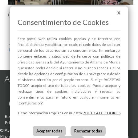
X
Comenta esta noticia en Facebook
Consentimiento de Cookies
Este portal web utiliza cookies propias y de terceros con
Areas relacionadas:
finalidad técnica y analítica, no recaba ni cede datos de carácter
Festejos
personal de los usuarios sin su conocimiento. Sin embargo,
contiene enlaces a sitios web de terceros con políticas de
privacidad ajenas a la del Ayuntamiento de Alhama de Murcia
que usted podrá decidir si acepta o no cuando acceda a ellos
desde las opciones de configuración de su navegador o desde
Alhama de Murcia en las Redes
el sistema ofrecido por el propio tercero. Si elige 'ACEPTAR
TODO', acepta el uso de todas las cookies. Puede aceptar y
rechazar tipos de cookies individuales y revocar su
consentimiento para el futuro en cualquier momento en
'Configuración'.
Tiene información ampliada en nuestra
POLÍTICA DE COOKIES
Registro de actividades de tratamiento
-
Aviso Legal
-
Política de
Privacidad
-
Política de Cookies
©
Ayuntamiento de Alhama de Murcia
Aceptar todas
Rechazar todas
Plaza de la Constitución, 1
30840
Alhama de Murcia
(Murcia)
España