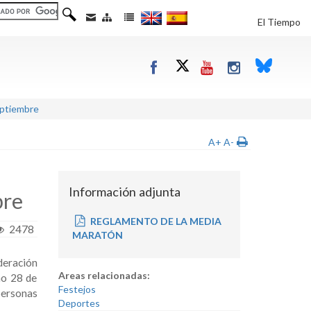
El Tiempo
eptiembre
A+
A-
Información adjunta
bre
REGLAMENTO DE LA MEDIA
2478
MARATÓN
deración
Areas relacionadas:
mo 28 de
Festejos
personas
Deportes