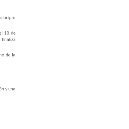
rticipar
el 18 de
finaliza
mo de la
ón y una