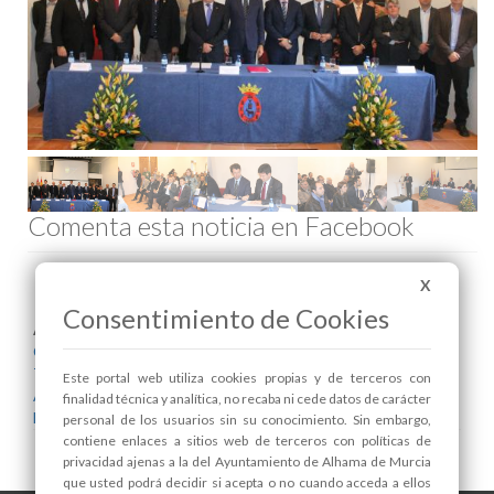
Comenta esta noticia en Facebook
X
Consentimiento de Cookies
Areas relacionadas:
Cultura y Patrimonio
Turismo
Este portal web utiliza cookies propias y de terceros con
Alcaldía
finalidad técnica y analítica, no recaba ni cede datos de carácter
Museo
personal de los usuarios sin su conocimiento. Sin embargo,
contiene enlaces a sitios web de terceros con políticas de
privacidad ajenas a la del Ayuntamiento de Alhama de Murcia
que usted podrá decidir si acepta o no cuando acceda a ellos