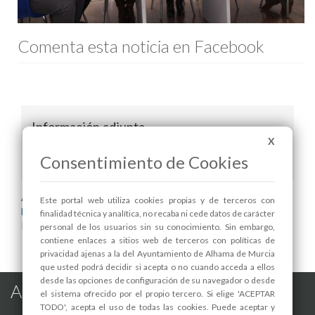
Comenta esta noticia en Facebook
Información adjunta
X
Programación Navidad 2014 versión web.pdf
Consentimiento de Cookies
Areas relacionadas:
Este portal web utiliza cookies propias y de terceros con
Festejos
finalidad técnica y analítica, no recaba ni cede datos de carácter
Pedanías
personal de los usuarios sin su conocimiento. Sin embargo,
contiene enlaces a sitios web de terceros con políticas de
privacidad ajenas a la del Ayuntamiento de Alhama de Murcia
que usted podrá decidir si acepta o no cuando acceda a ellos
desde las opciones de configuración de su navegador o desde
Alhama de Murcia en las Redes
el sistema ofrecido por el propio tercero. Si elige 'ACEPTAR
TODO', acepta el uso de todas las cookies. Puede aceptar y