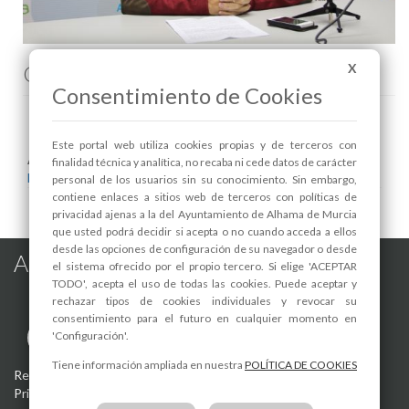
X
Comenta esta noticia en Facebook
Consentimiento de Cookies
Este portal web utiliza cookies propias y de terceros con
Areas relacionadas:
finalidad técnica y analítica, no recaba ni cede datos de carácter
Desarrollo Local y Empleo
personal de los usuarios sin su conocimiento. Sin embargo,
contiene enlaces a sitios web de terceros con políticas de
privacidad ajenas a la del Ayuntamiento de Alhama de Murcia
que usted podrá decidir si acepta o no cuando acceda a ellos
desde las opciones de configuración de su navegador o desde
Alhama de Murcia en las Redes
el sistema ofrecido por el propio tercero. Si elige 'ACEPTAR
TODO', acepta el uso de todas las cookies. Puede aceptar y
rechazar tipos de cookies individuales y revocar su
consentimiento para el futuro en cualquier momento en
'Configuración'.
Tiene información ampliada en nuestra
POLÍTICA DE COOKIES
Registro de actividades de tratamiento
-
Aviso Legal
-
Política de
Privacidad
-
Política de Cookies