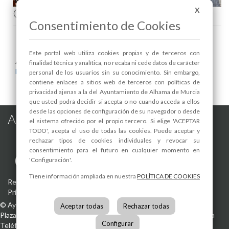
Comenta esta noticia en Facebook
X
Consentimiento de Cookies
Este portal web utiliza cookies propias y de terceros con
Areas relacionadas:
finalidad técnica y analítica, no recaba ni cede datos de carácter
Mayores
personal de los usuarios sin su conocimiento. Sin embargo,
contiene enlaces a sitios web de terceros con políticas de
privacidad ajenas a la del Ayuntamiento de Alhama de Murcia
que usted podrá decidir si acepta o no cuando acceda a ellos
desde las opciones de configuración de su navegador o desde
Alhama de Murcia en las Redes
el sistema ofrecido por el propio tercero. Si elige 'ACEPTAR
TODO', acepta el uso de todas las cookies. Puede aceptar y
rechazar tipos de cookies individuales y revocar su
consentimiento para el futuro en cualquier momento en
'Configuración'.
Tiene información ampliada en nuestra
POLÍTICA DE COOKIES
Registro de actividades de tratamiento
-
Aviso Legal
-
Política de
Privacidad
-
Política de Cookies
©
Ayuntamiento de Alhama de Murcia
Aceptar todas
Rechazar todas
Plaza de la Constitución, 1
30840
Alhama de Murcia
(Murcia)
España
Configurar
Teléfono:
968 630 000
info@alhamademurcia.es
Desarrolla:
Avatar