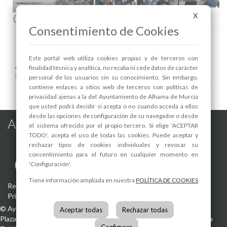
Comenta esta noticia en Facebook
X
Consentimiento de Cookies
Este portal web utiliza cookies propias y de terceros con
Areas relacionadas:
finalidad técnica y analítica, no recaba ni cede datos de carácter
Seguridad y Protección Ciudadana
personal de los usuarios sin su conocimiento. Sin embargo,
contiene enlaces a sitios web de terceros con políticas de
privacidad ajenas a la del Ayuntamiento de Alhama de Murcia
que usted podrá decidir si acepta o no cuando acceda a ellos
desde las opciones de configuración de su navegador o desde
Alhama de Murcia en las Redes
el sistema ofrecido por el propio tercero. Si elige 'ACEPTAR
TODO', acepta el uso de todas las cookies. Puede aceptar y
rechazar tipos de cookies individuales y revocar su
consentimiento para el futuro en cualquier momento en
'Configuración'.
Tiene información ampliada en nuestra
POLÍTICA DE COOKIES
Registro de actividades de tratamiento
-
Aviso Legal
-
Política de
Privacidad
-
Política de Cookies
©
Ayuntamiento de Alhama de Murcia
Aceptar todas
Rechazar todas
Plaza de la Constitución, 1
30840
Alhama de Murcia
(Murcia)
España