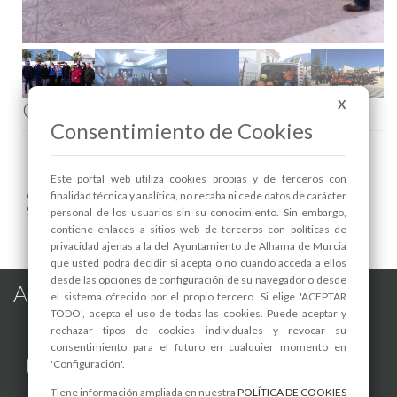
X
Comenta esta noticia en Facebook
Consentimiento de Cookies
Este portal web utiliza cookies propias y de terceros con
Areas relacionadas:
finalidad técnica y analítica, no recaba ni cede datos de carácter
Seguridad y Protección Ciudadana
personal de los usuarios sin su conocimiento. Sin embargo,
contiene enlaces a sitios web de terceros con políticas de
privacidad ajenas a la del Ayuntamiento de Alhama de Murcia
que usted podrá decidir si acepta o no cuando acceda a ellos
desde las opciones de configuración de su navegador o desde
Alhama de Murcia en las Redes
el sistema ofrecido por el propio tercero. Si elige 'ACEPTAR
TODO', acepta el uso de todas las cookies. Puede aceptar y
rechazar tipos de cookies individuales y revocar su
consentimiento para el futuro en cualquier momento en
'Configuración'.
Tiene información ampliada en nuestra
POLÍTICA DE COOKIES