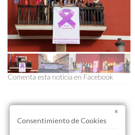
Comenta esta noticia en Facebook
Información adjunta
X
Consentimiento de Cookies
Manifiesto 2015