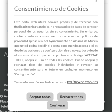
X
Consentimiento de Cookies
Areas relacionadas:
Este portal web utiliza cookies propias y de terceros con
Turismo
finalidad técnica y analítica, no recaba ni cede datos de carácter
Museo
personal de los usuarios sin su conocimiento. Sin embargo,
contiene enlaces a sitios web de terceros con políticas de
privacidad ajenas a la del Ayuntamiento de Alhama de Murcia
que usted podrá decidir si acepta o no cuando acceda a ellos
desde las opciones de configuración de su navegador o desde
Alhama de Murcia en las Redes
el sistema ofrecido por el propio tercero. Si elige 'ACEPTAR
TODO', acepta el uso de todas las cookies. Puede aceptar y
rechazar tipos de cookies individuales y revocar su
consentimiento para el futuro en cualquier momento en
'Configuración'.
Tiene información ampliada en nuestra
POLÍTICA DE COOKIES
Registro de actividades de tratamiento
-
Aviso Legal
-
Política de
Privacidad
-
Política de Cookies
©
Ayuntamiento de Alhama de Murcia
Aceptar todas
Rechazar todas
Plaza de la Constitución, 1
30840
Alhama de Murcia
(Murcia)
España
Configurar
Teléfono:
968 630 000
info@alhamademurcia.es
Desarrolla:
Avatar
Internet S.L.L.