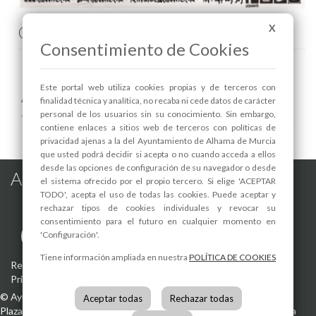
X
Comenta esta noticia en Facebook
Consentimiento de Cookies
Este portal web utiliza cookies propias y de terceros con
Areas relacionadas:
finalidad técnica y analítica, no recaba ni cede datos de carácter
Juventud
personal de los usuarios sin su conocimiento. Sin embargo,
contiene enlaces a sitios web de terceros con políticas de
privacidad ajenas a la del Ayuntamiento de Alhama de Murcia
que usted podrá decidir si acepta o no cuando acceda a ellos
desde las opciones de configuración de su navegador o desde
Alhama de Murcia en las Redes
el sistema ofrecido por el propio tercero. Si elige 'ACEPTAR
TODO', acepta el uso de todas las cookies. Puede aceptar y
rechazar tipos de cookies individuales y revocar su
consentimiento para el futuro en cualquier momento en
'Configuración'.
Tiene información ampliada en nuestra
POLÍTICA DE COOKIES
Registro de actividades de tratamiento
-
Aviso Legal
-
Política de
Privacidad
-
Política de Cookies
©
Ayuntamiento de Alhama de Murcia
Aceptar todas
Rechazar todas
Plaza de la Constitución, 1
30840
Alhama de Murcia
(Murcia)
España