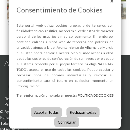
X
Consentimiento de Cookies
Comenta esta noticia en Facebook
Este portal web utiliza cookies propias y de terceros con
finalidad técnica y analítica, no recaba ni cede datos de carácter
personal de los usuarios sin su conocimiento. Sin embargo,
contiene enlaces a sitios web de terceros con políticas de
privacidad ajenas a la del Ayuntamiento de Alhama de Murcia
que usted podrá decidir si acepta o no cuando acceda a ellos
desde las opciones de configuración de su navegador o desde
Alhama de Murcia en las Redes
el sistema ofrecido por el propio tercero. Si elige 'ACEPTAR
TODO', acepta el uso de todas las cookies. Puede aceptar y
rechazar tipos de cookies individuales y revocar su
consentimiento para el futuro en cualquier momento en
'Configuración'.
Tiene información ampliada en nuestra
POLÍTICA DE COOKIES
Registro de actividades de tratamiento
-
Aviso Legal
-
Política de
Privacidad
-
Política de Cookies
©
Ayuntamiento de Alhama de Murcia
Aceptar todas
Rechazar todas
Plaza de la Constitución, 1
30840
Alhama de Murcia
(Murcia)
España
Configurar
Teléfono:
968 630 000
info@alhamademurcia.es
Desarrolla:
Avatar
Internet S.L.L.