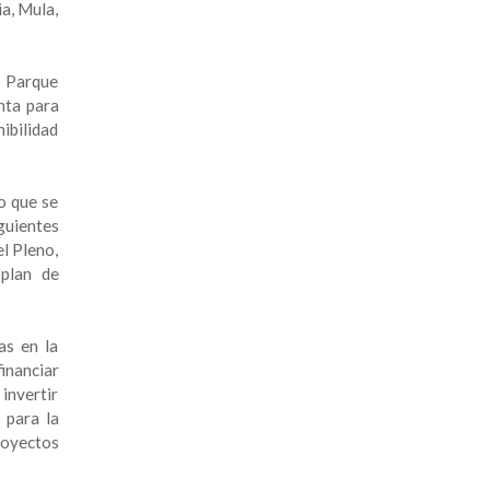
a, Mula,
l Parque
nta para
nibilidad
o que se
iguientes
l Pleno,
 plan de
as en la
inanciar
 invertir
 para la
royectos