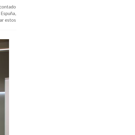
a contado
 Espuña,
lar estos