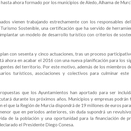
l, hasta ahora formado por los municipios de Aledo, Alhama de Murci
dos vienen trabajando estrechamente con los responsables de
Turismo Sostenible, una certificación que ha servido de herramie
 implantar un modelo de desarrollo turístico con criterios de soste
plan con sesenta y cinco actuaciones, tras un proceso participativ
está ahora en acabar el 2016 con una nueva planificación para los s
agentes del territorio. Por este motivo, además de los miembros de
arios turísticos, asociaciones y colectivos para culminar este
propuestas que los Ayuntamientos han aportado para ser incluid
ecutará durante los próximos años. Municipios y empresas podrán f
n el que la Región de Murcia dispondrá de 19 millones de euros para
 menor que en periodos anteriores, sin duda supondrá un revulsivo
vida de la población y una oportunidad para la financiación de p
a declarado el Presidente Diego Conesa.