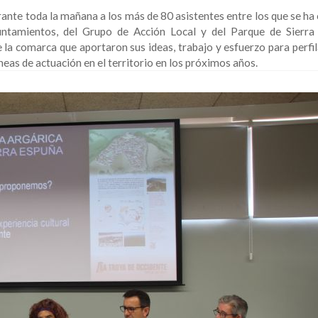
urante toda la mañana a los más de 80 asistentes entre los que se h
yuntamientos, del Grupo de Acción Local y del Parque de Sierra
e la comarca que aportaron sus ideas, trabajo y esfuerzo para perfi
eas de actuación en el territorio en los próximos años.