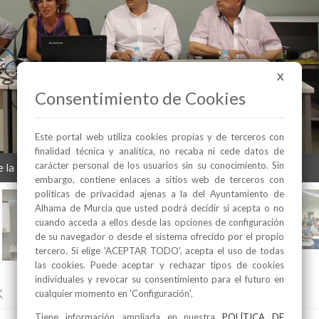
X
Consentimiento de Cookies
Este portal web utiliza cookies propias y de terceros con
finalidad técnica y analítica, no recaba ni cede datos de
carácter personal de los usuarios sin su conocimiento. Sin
 la Ruta Argárica en Sierra Espuña
embargo, contiene enlaces a sitios web de terceros con
políticas de privacidad ajenas a la del Ayuntamiento de
Alhama de Murcia que usted podrá decidir si acepta o no
cuando acceda a ellos desde las opciones de configuración
de su navegador o desde el sistema ofrecido por el propio
tercero. Si elige 'ACEPTAR TODO', acepta el uso de todas
las cookies. Puede aceptar y rechazar tipos de cookies
individuales y revocar su consentimiento para el futuro en
k
cualquier momento en 'Configuración'.
Tiene información ampliada en nuestra
POLÍTICA DE