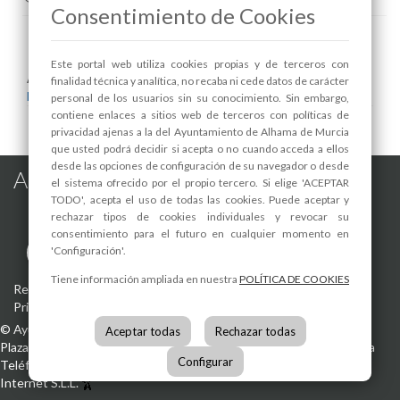
Consentimiento de Cookies
Este portal web utiliza cookies propias y de terceros con
Areas relacionadas:
finalidad técnica y analítica, no recaba ni cede datos de carácter
Educación
personal de los usuarios sin su conocimiento. Sin embargo,
contiene enlaces a sitios web de terceros con políticas de
privacidad ajenas a la del Ayuntamiento de Alhama de Murcia
que usted podrá decidir si acepta o no cuando acceda a ellos
desde las opciones de configuración de su navegador o desde
Alhama de Murcia en las Redes
el sistema ofrecido por el propio tercero. Si elige 'ACEPTAR
TODO', acepta el uso de todas las cookies. Puede aceptar y
rechazar tipos de cookies individuales y revocar su
consentimiento para el futuro en cualquier momento en
'Configuración'.
Tiene información ampliada en nuestra
POLÍTICA DE COOKIES
Registro de actividades de tratamiento
-
Aviso Legal
-
Política de
Privacidad
-
Política de Cookies
©
Ayuntamiento de Alhama de Murcia
Aceptar todas
Rechazar todas
Plaza de la Constitución, 1
30840
Alhama de Murcia
(Murcia)
España
Configurar
Teléfono:
968 630 000
info@alhamademurcia.es
Desarrolla:
Avatar
Internet S.L.L.