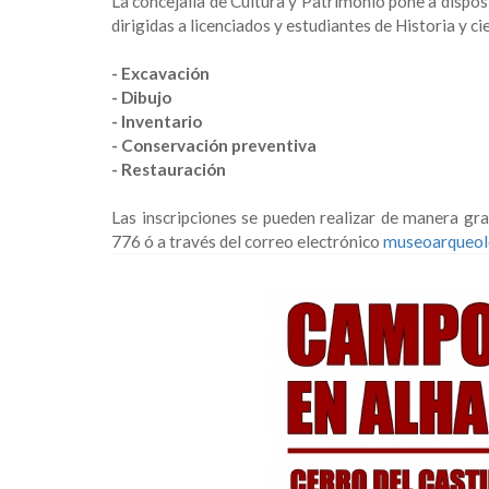
La concejalía de Cultura y Patrimonio pone a disposi
dirigidas a licenciados y estudiantes de Historia y c
- Excavación
- Dibujo
- Inventario
- Conservación preventiva
- Restauración
Las inscripciones se pueden realizar de manera g
776 ó a través del correo electrónico
museoarqueol