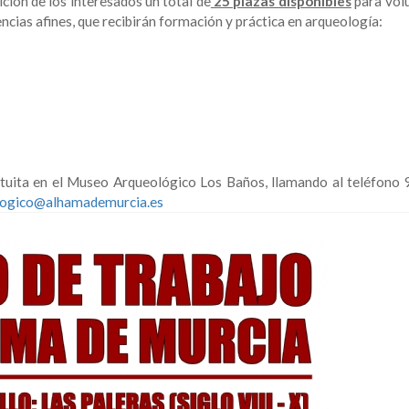
ción de los interesados un total de
25 plazas disponibles
para volu
iencias afines, que recibirán formación y práctica en arqueología:
ratuita en el Museo Arqueológico Los Baños, llamando al teléfono
ogico@alhamademurcia.es