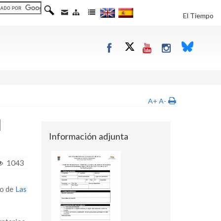
El Tiempo
A+
A-
l
Información adjunta
1043
co de
Las