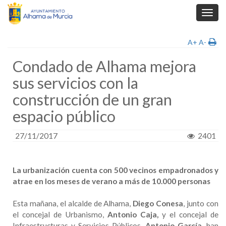
Toggl
navig
A+
A-
Condado de Alhama mejora
sus servicios con la
construcción de un gran
espacio público
27/11/2017
2401
La urbanización cuenta con 500 vecinos empadronados y
atrae en los meses de verano a más de 10.000 personas
Esta mañana, el alcalde de Alhama,
Diego Conesa
, junto con
el concejal de Urbanismo,
Antonio Caja,
y el concejal de
Infraestructuras y Servicios Públicos,
Antonio García
, han