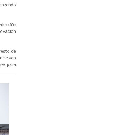
canzando
educción
novación
resto de
n se van
nes para