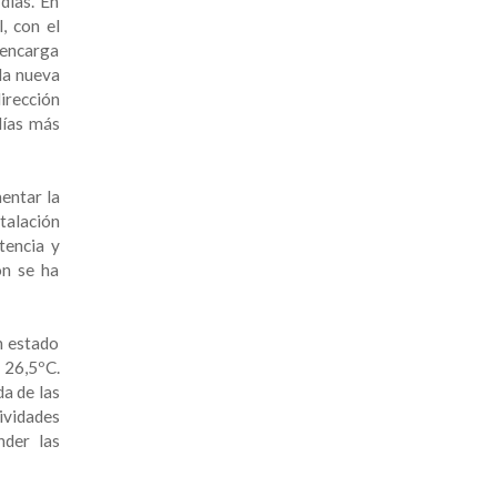
días. En
, con el
 encarga
la nueva
irección
días más
mentar la
talación
tencia y
ón se ha
n estado
e 26,5ºC.
a de las
ividades
nder las