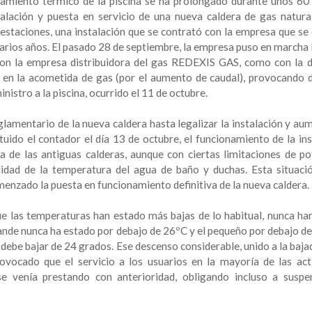
namiento térmico de la piscina se ha prolongado durante unos 60 
alación y puesta en servicio de una nueva caldera de gas natural
prestaciones, una instalación que se contrató con la empresa que se
arios años. El pasado 28 de septiembre, la empresa puso en marcha 
con la empresa distribuidora del gas REDEXIS GAS, como con la d
as en la acometida de gas (por el aumento de caudal), provocando 
inistro a la piscina, ocurrido el 11 de octubre.
glamentario de la nueva caldera hasta legalizar la instalación y au
uido el contador el día 13 de octubre, el funcionamiento de la ins
a de las antiguas calderas, aunque con ciertas limitaciones de po
ilidad de la temperatura del agua de baño y duchas. Esta situaci
omenzado la puesta en funcionamiento definitiva de la nueva caldera.
ue las temperaturas han estado más bajas de lo habitual, nunca ha
grande nunca ha estado por debajo de 26ºC y el pequeño por debajo d
ebe bajar de 24 grados. Ese descenso considerable, unido a la bajad
ovocado que el servicio a los usuarios en la mayoría de las act
e venía prestando con anterioridad, obligando incluso a suspe