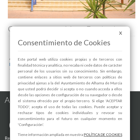
Comenta esta noticia en Facebook
X
Consentimiento de Cookies
Areas relacionadas:
Este portal web utiliza cookies propias y de terceros con
Dependencias
finalidad técnica y analítica, no recaba ni cede datos de carácter
Turismo
personal de los usuarios sin su conocimiento. Sin embargo,
contiene enlaces a sitios web de terceros con políticas de
privacidad ajenas a la del Ayuntamiento de Alhama de Murcia
que usted podrá decidir si acepta o no cuando acceda a ellos
desde las opciones de configuración de su navegador o desde
Alhama de Murcia en las Redes
el sistema ofrecido por el propio tercero. Si elige 'ACEPTAR
TODO', acepta el uso de todas las cookies. Puede aceptar y
rechazar tipos de cookies individuales y revocar su
consentimiento para el futuro en cualquier momento en
'Configuración'.
Tiene información ampliada en nuestra
POLÍTICA DE COOKIES
Registro de actividades de tratamiento
-
Aviso Legal
-
Política de