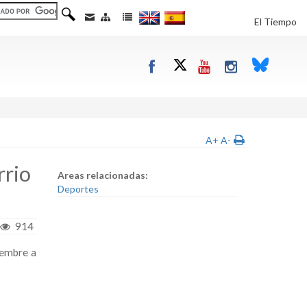
El Tiempo
A+
A-
rrio
Areas relacionadas:
Deportes
914
iembre a