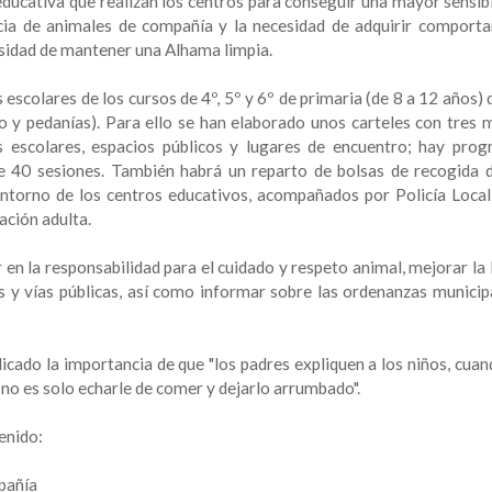
educativa que realizan los centros para conseguir una mayor sensibi
encia de animales de compañía y la necesidad de adquirir comport
cesidad de mantener una Alhama limpia.
escolares de los cursos de 4º, 5º y 6º de primaria (de 8 a 12 años)
o y pedanías). Para ello se han elaborado unos carteles con tres 
 escolares, espacios públicos y lugares de encuentro; hay pro
 de 40 sesiones. También habrá un reparto de bolsas de recogida 
 entorno de los centros educativos, acompañados por Policía Local,
lación adulta.
r en la responsabilidad para el cuidado y respeto animal, mejorar la
s y vías públicas, así como informar sobre las ordenanzas municip
plicado la importancia de que "los padres expliquen a los niños, cua
no es solo echarle de comer y dejarlo arrumbado".
enido:
pañía