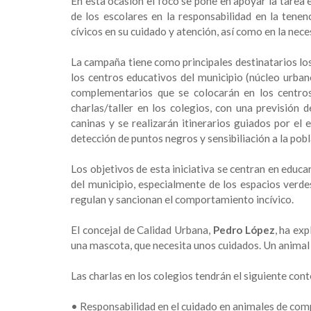
En esta ocasión el foco se pone en apoyar la tarea 
de los escolares en la responsabilidad en la ten
cívicos en su cuidado y atención, así como en la ne
La campaña tiene como principales destinatarios los 
los centros educativos del municipio (núcleo urban
complementarios que se colocarán en los centros
charlas/taller en los colegios, con una previsión
caninas y se realizarán itinerarios guiados por el
detección de puntos negros y sensibiliación a la pob
Los objetivos de esta iniciativa se centran en educa
del municipio, especialmente de los espacios verde
regulan y sancionan el comportamiento incívico.
El concejal de Calidad Urbana,
Pedro López
, ha ex
una mascota, que necesita unos cuidados. Un animal 
Las charlas en los colegios tendrán el siguiente cont
•
Responsabilidad en el cuidado en animales de com