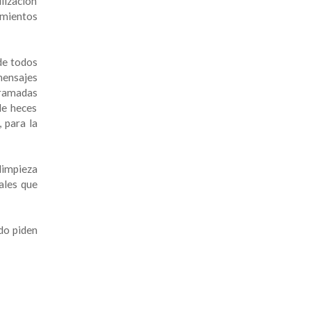
lización
amientos
 de todos
mensajes
gramadas
de heces
 para la
 limpieza
ales que
ndo piden