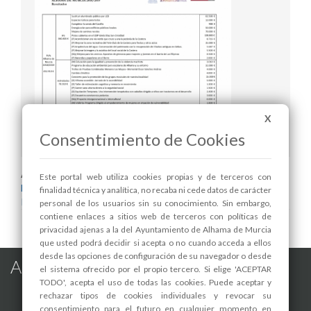
X
Resumen de resultados
Consentimiento de Cookies
Areas relacionadas:
Este portal web utiliza cookies propias y de terceros con
Hacienda
finalidad técnica y analítica, no recaba ni cede datos de carácter
Participación Ciudadana
personal de los usuarios sin su conocimiento. Sin embargo,
contiene enlaces a sitios web de terceros con políticas de
privacidad ajenas a la del Ayuntamiento de Alhama de Murcia
que usted podrá decidir si acepta o no cuando acceda a ellos
desde las opciones de configuración de su navegador o desde
Alhama de Murcia en las Redes
el sistema ofrecido por el propio tercero. Si elige 'ACEPTAR
TODO', acepta el uso de todas las cookies. Puede aceptar y
rechazar tipos de cookies individuales y revocar su
consentimiento para el futuro en cualquier momento en