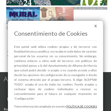
Comenta esta noticia en Facebook
X
Consentimiento de Cookies
Este portal web utiliza cookies propias y de terceros con
Areas relacionadas:
finalidad técnica y analítica, no recaba ni cede datos de carácter
Calidad Urbana
personal de los usuarios sin su conocimiento. Sin embargo,
contiene enlaces a sitios web de terceros con políticas de
privacidad ajenas a la del Ayuntamiento de Alhama de Murcia
que usted podrá decidir si acepta o no cuando acceda a ellos
desde las opciones de configuración de su navegador o desde
Alhama de Murcia en las Redes
el sistema ofrecido por el propio tercero. Si elige 'ACEPTAR
TODO', acepta el uso de todas las cookies. Puede aceptar y
rechazar tipos de cookies individuales y revocar su
consentimiento para el futuro en cualquier momento en
'Configuración'.
Tiene información ampliada en nuestra
POLÍTICA DE COOKIES
Registro de actividades de tratamiento
-
Aviso Legal
-
Política de