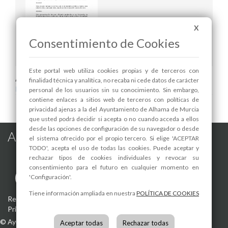
X
Consentimiento de Cookies
Bases Concurso literatura 8M 2020
Este portal web utiliza cookies propias y de terceros con
Areas relacionadas:
finalidad técnica y analítica, no recaba ni cede datos de carácter
Igualdad
personal de los usuarios sin su conocimiento. Sin embargo,
contiene enlaces a sitios web de terceros con políticas de
privacidad ajenas a la del Ayuntamiento de Alhama de Murcia
que usted podrá decidir si acepta o no cuando acceda a ellos
desde las opciones de configuración de su navegador o desde
Alhama de Murcia en las Redes
el sistema ofrecido por el propio tercero. Si elige 'ACEPTAR
TODO', acepta el uso de todas las cookies. Puede aceptar y
rechazar tipos de cookies individuales y revocar su
consentimiento para el futuro en cualquier momento en
'Configuración'.
Tiene información ampliada en nuestra
POLÍTICA DE COOKIES
Registro de actividades de tratamiento
-
Aviso Legal
-
Política de
Privacidad
-
Política de Cookies
©
Ayuntamiento de Alhama de Murcia
Aceptar todas
Rechazar todas