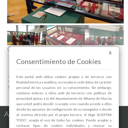
Comenta esta noticia en Facebook
X
Consentimiento de Cookies
Areas relacionadas:
Este portal web utiliza cookies propias y de terceros con
Cultura y Patrimonio
finalidad técnica y analítica, no recaba ni cede datos de carácter
Museo
personal de los usuarios sin su conocimiento. Sin embargo,
contiene enlaces a sitios web de terceros con políticas de
privacidad ajenas a la del Ayuntamiento de Alhama de Murcia
que usted podrá decidir si acepta o no cuando acceda a ellos
desde las opciones de configuración de su navegador o desde
Alhama de Murcia en las Redes
el sistema ofrecido por el propio tercero. Si elige 'ACEPTAR
TODO', acepta el uso de todas las cookies. Puede aceptar y
rechazar tipos de cookies individuales y revocar su