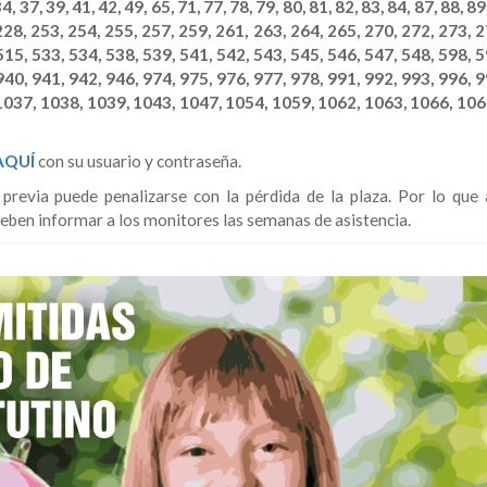
, 34, 37, 39, 41, 42, 49, 65, 71, 77, 78, 79, 80, 81, 82, 83, 84, 87, 88, 89
228, 253, 254, 255, 257, 259, 261, 263, 264, 265, 270, 272, 273, 2
515, 533, 534, 538, 539, 541, 542, 543, 545, 546, 547, 548, 598, 5
940, 941, 942, 946, 974, 975, 976, 977, 978, 991, 992, 993, 996, 9
1037, 1038, 1039, 1043, 1047, 1054, 1059, 1062, 1063, 1066, 106
AQUÍ
con su usuario y contraseña.
 previa puede penalizarse con la pérdida de la plaza. Por lo que 
eben informar a los monitores las semanas de asistencia.