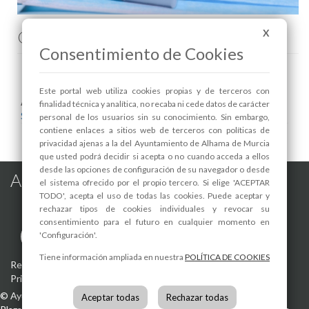
Comenta esta noticia en Facebook
X
Consentimiento de Cookies
Este portal web utiliza cookies propias y de terceros con
Areas relacionadas:
finalidad técnica y analítica, no recaba ni cede datos de carácter
Salud
personal de los usuarios sin su conocimiento. Sin embargo,
contiene enlaces a sitios web de terceros con políticas de
privacidad ajenas a la del Ayuntamiento de Alhama de Murcia
que usted podrá decidir si acepta o no cuando acceda a ellos
desde las opciones de configuración de su navegador o desde
Alhama de Murcia en las Redes
el sistema ofrecido por el propio tercero. Si elige 'ACEPTAR
TODO', acepta el uso de todas las cookies. Puede aceptar y
rechazar tipos de cookies individuales y revocar su
consentimiento para el futuro en cualquier momento en
'Configuración'.
Tiene información ampliada en nuestra
POLÍTICA DE COOKIES
Registro de actividades de tratamiento
-
Aviso Legal
-
Política de
Privacidad
-
Política de Cookies
©
Ayuntamiento de Alhama de Murcia
Aceptar todas
Rechazar todas