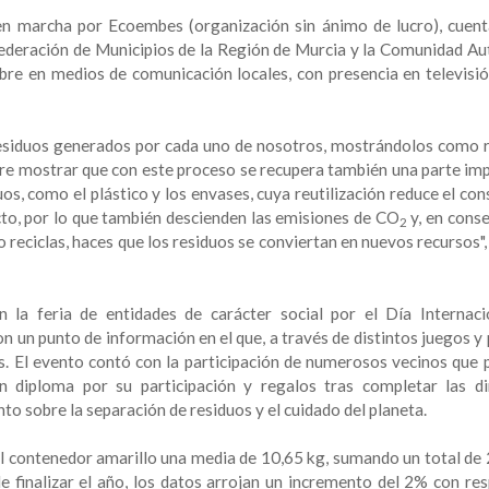
 en marcha por Ecoembes (organización sin ánimo de lucro), cuent
 Federación de Municipios de la Región de Murcia y la Comunidad A
re en medios de comunicación locales, con presencia en televisión
 residuos generados por cada uno de nosotros, mostrándolos como 
iere mostrar que con este proceso se recupera también una parte im
os, como el plástico y los envases, cuya reutilización reduce el co
cto, por lo que también descienden las emisiones de CO
y, en conse
2
o reciclas, haces que los residuos se conviertan en nuevos recursos"
la feria de entidades de carácter social por el Día Internaci
 un punto de información en el que, a través de distintos juegos y 
es. El evento contó con la participación de numerosos vecinos que 
n diploma por su participación y regalos tras completar las d
to sobre la separación de residuos y el cuidado del planeta.
el contenedor amarillo una media de 10,65 kg, sumando un total de
e finalizar el año, los datos arrojan un incremento del 2% con res