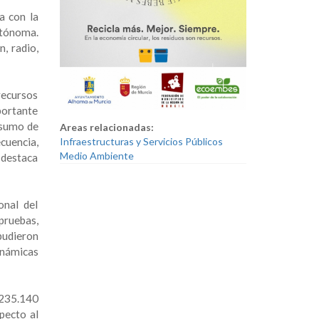
a con la
utónoma.
, radio,
recursos
portante
nsumo de
Areas relacionadas:
Infraestructuras y Servicios Públicos
cuencia,
Medio Ambiente
, destaca
onal del
pruebas,
pudieron
inámicas
 235.140
pecto al