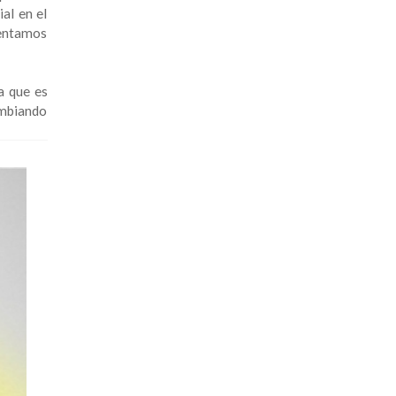
al en el
mentamos
ya que es
ambiando