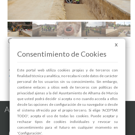
Comenta esta noticia en Facebook
X
Consentimiento de Cookies
Areas relacionadas:
Este portal web utiliza cookies propias y de terceros con
Alcaldía
finalidad técnica y analítica, no recaba ni cede datos de carácter
Infraestructuras y Servicios Públicos
personal de los usuarios sin su conocimiento. Sin embargo,
contiene enlaces a sitios web de terceros con políticas de
privacidad ajenas a la del Ayuntamiento de Alhama de Murcia
que usted podrá decidir si acepta o no cuando acceda a ellos
desde las opciones de configuración de su navegador o desde
Alhama de Murcia en las Redes
el sistema ofrecido por el propio tercero. Si elige 'ACEPTAR
TODO', acepta el uso de todas las cookies. Puede aceptar y
rechazar tipos de cookies individuales y revocar su
consentimiento para el futuro en cualquier momento en
'Configuración'.