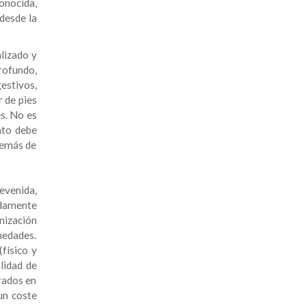
conocida,
desde la
alizado y
rofundo,
stivos,
 de pies
es. No es
nto debe
además de
evenida,
adamente
anización
medades.
físico y
alidad de
rados en
un coste