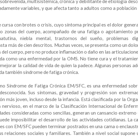
sobrevenida, multisistémica, crónica y debilitante de etiología des
damente variables, y que afecta tanto a adultos como a población 
cursa con brotes o crisis, cuyo síntoma principal es el dolor gener
s o zonas del cuerpo, acompañado de una fatiga o agotamiento p
utina, niebla mental, trastornos del sueño, problemas dige
asta más de cien descritos. Muchas veces, se presenta como un dolor
s del cuerpo, pero no produce inflamación o daño en las articulacion
ida como una enfermedad por la OMS. No tiene cura y el tratamie
 y mejorar la calidad de vida de quien la padece. Algunas personas 
ada también síndrome de fatiga crónica.
como Síndrome de Fatiga Crónica EM/SFC, es una enfermedad sobr
ía desconocida. Sus síntomas, gravedad y progresión son extrem
n más joven, incluso desde la infancia. Está clasificada por la Org
 nervioso, en el marco de la Clasificación Internacional de Enfer
dades consideradas como sencillas, generan un cansancio extremo (
uede imposibilitar el desarrollo de las actividades cotidianas. La c
ntes con EM/SFC pueden terminar postrados en una cama o enclaust
s relaciones sociales y familiares. También a nivel social supone 