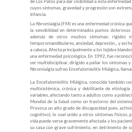
de Los Patos para dar visibilidad a esta enfermedad 
cuyos síntomas, gravedad y progresión son extrema
infancia.
La fibromialgia (FM) es una enfermedad crónica que 
la sensibilidad en determinados puntos doloroso
además de otros muchos síntomas: rigidez mat
temporomandibulares, ansiedad, depresión... y así h
a cabeza. Afecta principalmente a los tejidos blando
una enfermedad psicológica. En 1992, fue reconoc
ser multidisciplinar, dirigido a paliar los síntomas
fibromialgia sufren Encefalomielitis Miálgica, llam
La Encefalomielitis Miálgica, conocida también 
multisistémica, crónica y debilitante de etiolog
variables, afectando tanto a adultos como a població
Mundial de la Salud como un trastorno del sistema
Provoca un alto grado de discapacidad pues, activi
cognitivo), lo cual unido a otros síntomas físicos, p
vida puede verse gravemente afectada y los pacie
su casa con grave sufrimiento, en detrimento de su