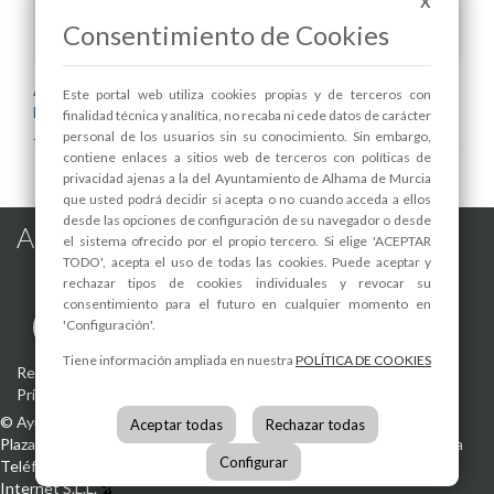
X
Boletín 13 de mayo de 2022
Consentimiento de Cookies
Areas relacionadas:
Este portal web utiliza cookies propias y de terceros con
Desarrollo Local y Empleo
finalidad técnica y analítica, no recaba ni cede datos de carácter
Juventud
personal de los usuarios sin su conocimiento. Sin embargo,
contiene enlaces a sitios web de terceros con políticas de
privacidad ajenas a la del Ayuntamiento de Alhama de Murcia
que usted podrá decidir si acepta o no cuando acceda a ellos
desde las opciones de configuración de su navegador o desde
Alhama de Murcia en las Redes
el sistema ofrecido por el propio tercero. Si elige 'ACEPTAR
TODO', acepta el uso de todas las cookies. Puede aceptar y
rechazar tipos de cookies individuales y revocar su
consentimiento para el futuro en cualquier momento en
'Configuración'.
Tiene información ampliada en nuestra
POLÍTICA DE COOKIES
Registro de actividades de tratamiento
-
Aviso Legal
-
Política de
Privacidad
-
Política de Cookies
©
Ayuntamiento de Alhama de Murcia
Aceptar todas
Rechazar todas
Plaza de la Constitución, 1
30840
Alhama de Murcia
(Murcia)
España
Configurar
Teléfono:
968 630 000
info@alhamademurcia.es
Desarrolla:
Avatar
Internet S.L.L.