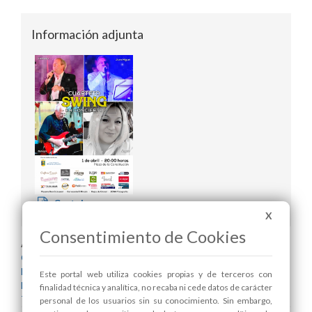
Información adjunta
Cartel
X
Consentimiento de Cookies
Areas relacionadas:
Comercio
Festejos
Este portal web utiliza cookies propias y de terceros con
Mayores
finalidad técnica y analítica, no recaba ni cede datos de carácter
Turismo
personal de los usuarios sin su conocimiento. Sin embargo,