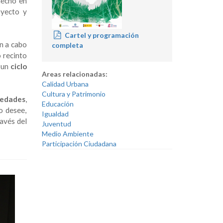
hecho en
oyecto y
Cartel y programación
án a cabo
completa
o recinto
n un
ciclo
Areas relacionadas:
Calidad Urbana
Cultura y Patrimonio
 edades
,
Educación
o desee,
Igualdad
ravés del
Juventud
Medio Ambiente
Participación Ciudadana