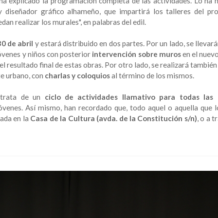
ha explicado la programación completa de las actividades. Lo ha 
 y diseñador gráfico alhameño, que impartirá los talleres del pr
an realizar los murales", en palabras del edil.
30 de abril
y estará distribuido en dos partes. Por un lado, se llevar
óvenes y niños con posterior
intervención sobre muros
en el nuev
l resultado final de estas obras. Por otro lado, se realizará tambié
te urbano, con
charlas y coloquios
al término de los mismos.
e trata de un
ciclo de actividades llamativo para todas las
óvenes. Así mismo, han recordado que, todo aquel o aquella que l
uada en la
Casa de la Cultura (avda. de la Constitución s/n)
, o a t