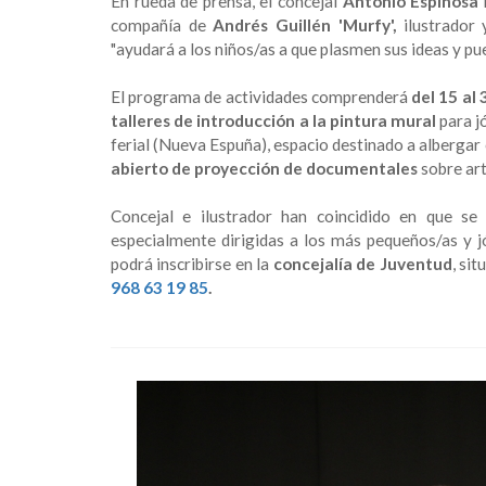
En rueda de prensa, el concejal
Antonio Espinosa
compañía de
Andrés Guillén 'Murfy',
ilustrador
"ayudará a los niños/as a que plasmen sus ideas y pued
El programa de actividades comprenderá
del 15 al 
talleres de introducción a la pintura mural
para j
ferial (Nueva Espuña), espacio destinado a albergar e
abierto de
proyección de documentales
sobre ar
Concejal e ilustrador han coincidido en que s
especialmente dirigidas a los más pequeños/as y j
podrá inscribirse en la
concejalía de Juventud
, sit
968 63 19 85
.