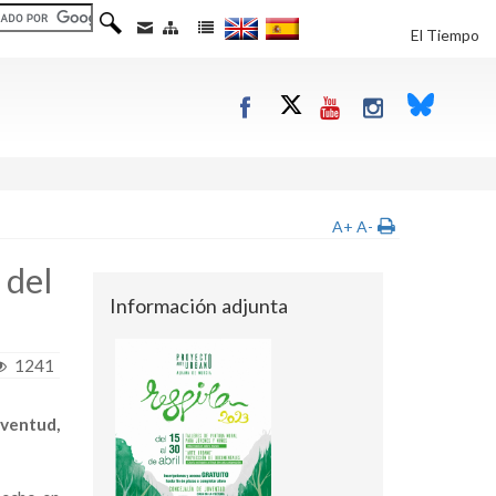
El Tiempo
A+
A-
 del
Información adjunta
1241
uventud,