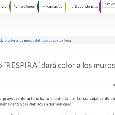
ejero
Teléfonos
Farmacias
Dependencias
ará color a los muros del nuevo recinto ferial
o ´RESPIRA´ dará color a los muros
vo
proyecto de arte urbano
impulsado por las
concejalías de J
lhama dentro del
Plan Joven
del municipio.