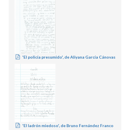
'El policía presumido', de Aliyana García Cánovas
'El ladrón miedoso', de Bruno Fernández Franco