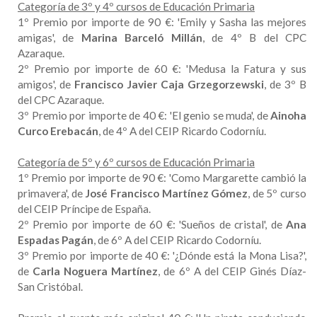
Categoría de 3º y 4º cursos de Educación Primaria
1º Premio por importe de 90 €: 'Emily y Sasha las mejores
amigas', de
Marina Barceló Millán
, de 4º B del CPC
Azaraque.
2º Premio por importe de 60 €: 'Medusa la Fatura y sus
amigos', de
Francisco Javier Caja Grzegorzewski
, de 3º B
del CPC Azaraque.
3º Premio por importe de 40 €: 'El genio se muda', de
Ainoha
Curco Erebacán
, de 4º A del CEIP Ricardo Codorníu.
Categoría de 5º y 6º cursos de Educación Primaria
1º Premio por importe de 90 €: 'Como Margarette cambió la
primavera', de
José Francisco Martínez Gómez
, de 5º curso
del CEIP Príncipe de España.
2º Premio por importe de 60 €: 'Sueños de cristal', de
Ana
Espadas Pagán
, de 6º A del CEIP Ricardo Codorníu.
3º Premio por importe de 40 €: '¿Dónde está la Mona Lisa?',
de
Carla Noguera Martínez
, de 6º A del CEIP Ginés Díaz-
San Cristóbal.