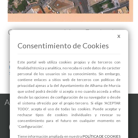
Comenta esta noticia en Facebook
X
Consentimiento de Cookies
Areas relacionadas:
Este portal web utiliza cookies propias y de terceros con
Deportes
finalidad técnica y analítica, no recaba ni cede datos de carácter
Seguridad Ciudadana y Tráfico
personal de los usuarios sin su conocimiento. Sin embargo,
contiene enlaces a sitios web de terceros con políticas de
privacidad ajenas a la del Ayuntamiento de Alhama de Murcia
que usted podrá decidir si acepta o no cuando acceda a ellos
desde las opciones de configuración de su navegador o desde
Alhama de Murcia en las Redes
el sistema ofrecido por el propio tercero. Si elige 'ACEPTAR
TODO', acepta el uso de todas las cookies. Puede aceptar y
rechazar tipos de cookies individuales y revocar su
consentimiento para el futuro en cualquier momento en
'Configuración'.
Tiene información ampliada en nuestra
POLÍTICA DE COOKIES