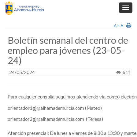
Toggl
navig
A+
A-
Boletín semanal del centro de
empleo para jóvenes (23-05-
24)
24/05/2024
611
Para cualquier consulta seguimos atendiendo vía correo electróni
orientador1gj@alhamademurcia.com (Mateo)
orientador2gj@alhamademurcia.com
(Teresa)
Atención presencial:
De lunes a viernes de 8:30 a 13:30 y marte