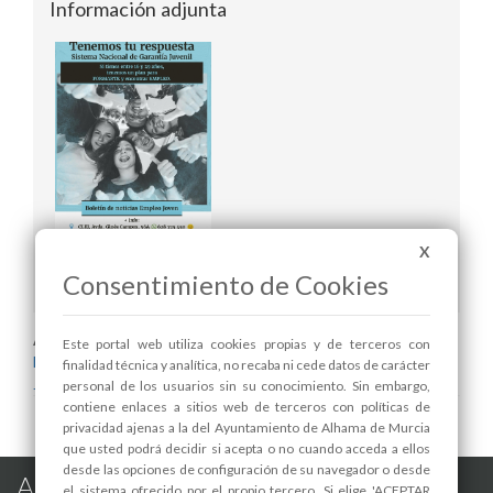
Información adjunta
X
Boletín de empleo semanal
Consentimiento de Cookies
Areas relacionadas:
Este portal web utiliza cookies propias y de terceros con
Desarrollo Local y Empleo
finalidad técnica y analítica, no recaba ni cede datos de carácter
Juventud
personal de los usuarios sin su conocimiento. Sin embargo,
contiene enlaces a sitios web de terceros con políticas de
privacidad ajenas a la del Ayuntamiento de Alhama de Murcia
que usted podrá decidir si acepta o no cuando acceda a ellos
desde las opciones de configuración de su navegador o desde
Alhama de Murcia en las Redes
el sistema ofrecido por el propio tercero. Si elige 'ACEPTAR