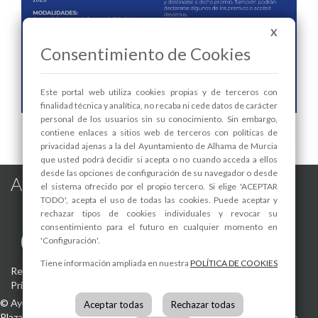
X
Consentimiento de Cookies
Este portal web utiliza cookies propias y de terceros con
finalidad técnica y analítica, no recaba ni cede datos de carácter
personal de los usuarios sin su conocimiento. Sin embargo,
contiene enlaces a sitios web de terceros con políticas de
privacidad ajenas a la del Ayuntamiento de Alhama de Murcia
que usted podrá decidir si acepta o no cuando acceda a ellos
desde las opciones de configuración de su navegador o desde
Alhama de Murcia en las Redes
el sistema ofrecido por el propio tercero. Si elige 'ACEPTAR
TODO', acepta el uso de todas las cookies. Puede aceptar y
rechazar tipos de cookies individuales y revocar su
consentimiento para el futuro en cualquier momento en
'Configuración'.
Tiene información ampliada en nuestra
POLÍTICA DE COOKIES
Registro de actividades de tratamiento
-
Aviso Legal
-
Política de
Privacidad
-
Política de Cookies
©
Ayuntamiento de Alhama de Murcia
Aceptar todas
Rechazar todas
Plaza de la Constitución, 1
30840
Alhama de Murcia
(Murcia)
España