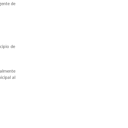
rgente de
cipio de
galmente
icipal al