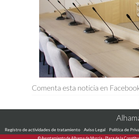
Comenta esta noticia en Faceboo
Alhama
Registro de actividades de tratamiento
-
Aviso Legal
-
Política de Priv
©
Ayuntamiento de Alhama de Murcia
Plaza de la Constitu