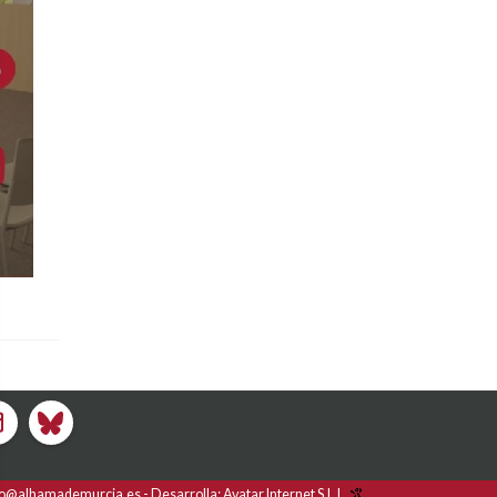
fo@alhamademurcia.es
Desarrolla:
Avatar Internet S.L.L.