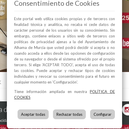
Consentimiento de Cookies
Este portal web utiliza cookies propias y de terceros con
finalidad técnica y analítica, no recaba ni cede datos de
carácter personal de los usuarios sin su conocimiento. Sin
embargo, contiene enlaces a sitios web de terceros con
políticas de privacidad ajenas a la del Ayuntamiento de
Alhama de Murcia que usted podrá decidir si acepta o no
cuando acceda a ellos desde las opciones de configuración
de su navegador o desde el sistema ofrecido por el propio
tercero. Si elige 'ACEPTAR TODO', acepta el uso de todas
las cookies. Puede aceptar y rechazar tipos de cookies
individuales y revocar su consentimiento para el futuro en
k
cualquier momento en 'Configuración'.
Tiene información ampliada en nuestra
POLÍTICA DE
COOKIES
 de Murcia en las Redes
Aceptar todas
Rechazar todas
Configurar
acidad
-
Política de Cookies
ción, 1
30840
Alhama de Murcia
(Murcia)
España
Teléfono:
968 630 000
in