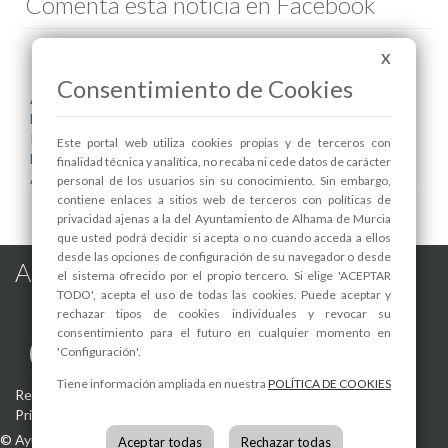
Comenta esta noticia en Facebook
X
Consentimiento de Cookies
Areas relacionadas:
Bienestar Social
Igualdad
Este portal web utiliza cookies propias y de terceros con
Mujer
finalidad técnica y analítica, no recaba ni cede datos de carácter
Asociaciones
personal de los usuarios sin su conocimiento. Sin embargo,
contiene enlaces a sitios web de terceros con políticas de
privacidad ajenas a la del Ayuntamiento de Alhama de Murcia
que usted podrá decidir si acepta o no cuando acceda a ellos
desde las opciones de configuración de su navegador o desde
Alhama de Murcia en las Redes
el sistema ofrecido por el propio tercero. Si elige 'ACEPTAR
TODO', acepta el uso de todas las cookies. Puede aceptar y
rechazar tipos de cookies individuales y revocar su
consentimiento para el futuro en cualquier momento en
'Configuración'.
Tiene información ampliada en nuestra
POLÍTICA DE COOKIES
Registro de actividades de tratamiento
-
Aviso Legal
-
Política de
Privacidad
-
Política de Cookies
©
Ayuntamiento de Alhama de Murcia
Aceptar todas
Rechazar todas