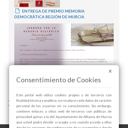
ENTREGA DE PREMIO MEMORIA
DEMOCRÁTICA REGIÓN DE MURCIA
X
Consentimiento de Cookies
INVITACIÓN
Este portal web utiliza cookies propias y de terceros con
Areas relacionadas:
finalidad técnica y analítica, no recaba ni cede datos de carácter
Cultura y Patrimonio
personal de los usuarios sin su conocimiento. Sin embargo,
contiene enlaces a sitios web de terceros con políticas de
privacidad ajenas a la del Ayuntamiento de Alhama de Murcia
que usted podrá decidir si acepta o no cuando acceda a ellos
desde las opciones de configuración de su navegador o desde