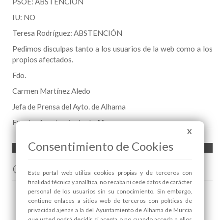
PSOE: ABSTENCIÓN
IU: NO
Teresa Rodríguez: ABSTENCIÓN
Pedimos disculpas tanto a los usuarios de la web como a los
propios afectados.
Fdo.
Carmen Martínez Aledo
Jefa de Prensa del Ayto. de Alhama
Fuente:
Ayuntamiento de Alhama
X
Consentimiento de Cookies
Comenta esta noticia en Facebook
Este portal web utiliza cookies propias y de terceros con
finalidad técnica y analítica, no recaba ni cede datos de carácter
personal de los usuarios sin su conocimiento. Sin embargo,
contiene enlaces a sitios web de terceros con políticas de
privacidad ajenas a la del Ayuntamiento de Alhama de Murcia
que usted podrá decidir si acepta o no cuando acceda a ellos