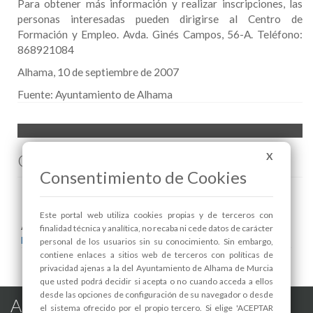
Para obtener más información y realizar inscripciones, las
personas interesadas pueden dirigirse al Centro de
Formación y Empleo. Avda. Ginés Campos, 56-A. Teléfono:
868921084
Alhama, 10 de septiembre de 2007
Fuente:
Ayuntamiento de Alhama
Comenta esta noticia en Facebook
X
Consentimiento de Cookies
Este portal web utiliza cookies propias y de terceros con
Areas relacionadas:
finalidad técnica y analítica, no recaba ni cede datos de carácter
Desarrollo Local y Empleo
personal de los usuarios sin su conocimiento. Sin embargo,
contiene enlaces a sitios web de terceros con políticas de
privacidad ajenas a la del Ayuntamiento de Alhama de Murcia
que usted podrá decidir si acepta o no cuando acceda a ellos
desde las opciones de configuración de su navegador o desde
Alhama de Murcia en las Redes
el sistema ofrecido por el propio tercero. Si elige 'ACEPTAR