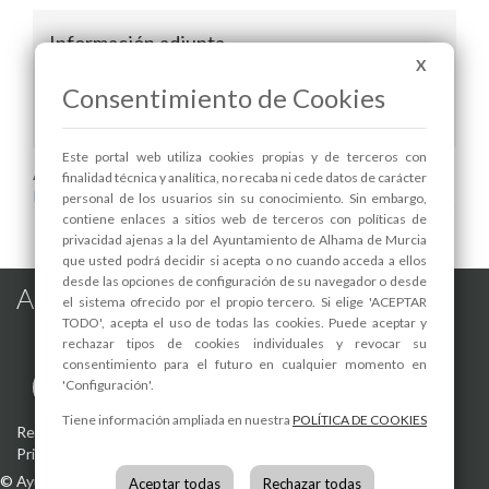
Información adjunta
X
ORDEN CONVOCADA EN EL BORM PARA LAS
Consentimiento de Cookies
SUBVENCIONES
Este portal web utiliza cookies propias y de terceros con
Areas relacionadas:
finalidad técnica y analítica, no recaba ni cede datos de carácter
Igualdad
personal de los usuarios sin su conocimiento. Sin embargo,
contiene enlaces a sitios web de terceros con políticas de
privacidad ajenas a la del Ayuntamiento de Alhama de Murcia
que usted podrá decidir si acepta o no cuando acceda a ellos
desde las opciones de configuración de su navegador o desde
Alhama de Murcia en las Redes
el sistema ofrecido por el propio tercero. Si elige 'ACEPTAR
TODO', acepta el uso de todas las cookies. Puede aceptar y
rechazar tipos de cookies individuales y revocar su
consentimiento para el futuro en cualquier momento en
'Configuración'.
Tiene información ampliada en nuestra
POLÍTICA DE COOKIES
Registro de actividades de tratamiento
-
Aviso Legal
-
Política de
Privacidad
-
Política de Cookies
©
Ayuntamiento de Alhama de Murcia
Aceptar todas
Rechazar todas